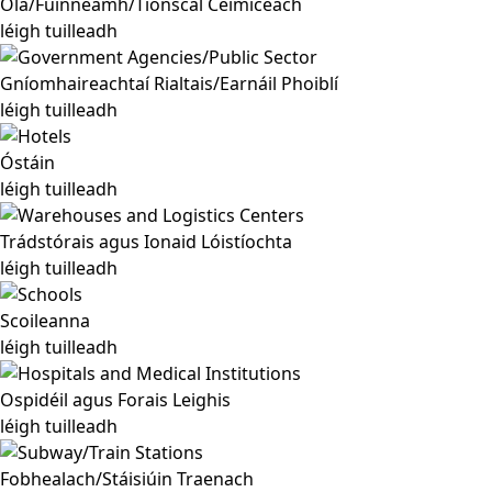
Ola/Fuinneamh/Tionscal Ceimiceach
léigh tuilleadh
Gníomhaireachtaí Rialtais/Earnáil Phoiblí
léigh tuilleadh
Óstáin
léigh tuilleadh
Trádstórais agus Ionaid Lóistíochta
léigh tuilleadh
Scoileanna
léigh tuilleadh
Ospidéil agus Forais Leighis
léigh tuilleadh
Fobhealach/Stáisiúin Traenach