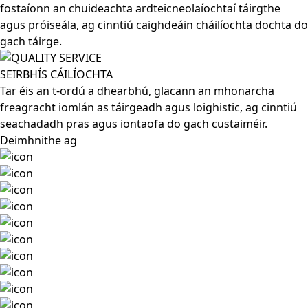
fostaíonn an chuideachta ardteicneolaíochtaí táirgthe
agus próiseála, ag cinntiú caighdeáin cháilíochta dochta do
gach táirge.
SEIRBHÍS CÁILÍOCHTA
Tar éis an t-ordú a dhearbhú, glacann an mhonarcha
freagracht iomlán as táirgeadh agus loighistic, ag cinntiú
seachadadh pras agus iontaofa do gach custaiméir.
Deimhnithe ag