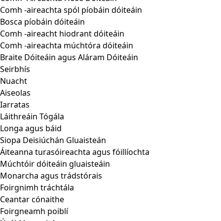
Comh -aireachta spól píobáin dóiteáin
Bosca píobáin dóiteáin
Comh -aireacht hiodrant dóiteáin
Comh -aireachta múchtóra dóiteáin
Braite Dóiteáin agus Aláram Dóiteáin
Seirbhís
Nuacht
Aiseolas
Iarratas
Láithreáin Tógála
Longa agus báid
Siopa Deisiúchán Gluaisteán
Áiteanna turasóireachta agus fóillíochta
Múchtóir dóiteáin gluaisteáin
Monarcha agus trádstórais
Foirgnimh tráchtála
Ceantar cónaithe
Foirgneamh poiblí