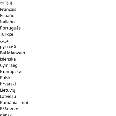
한국어
Français
Español
Italiano
Português
Türkçe
عربي
русский
Bai Miaowen
íslenska
Cymraeg
Български
Polski
hrvatski
Lietuvių
Latviešu
România limbi
Ελληνικά
dansk