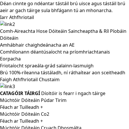
Déan cinnte go ndéantar tástáil brú uisce agus tástáil brú
aeir ar gach táirge sula bhfágann tú an mhonarcha.
Iarr Athfhriotail
Comh-Aireachta Hose Dóiteáin Saincheaptha & Ríl Píobáin
Dóiteáin
Amhábhair chaighdeánacha an AE
Comhlíonann déantúsaíocht na príomhriachtanais
Eorpacha
Friotaíocht spraeála-grád salainn-lasmuigh
Brú 100%-ríleanna tástáladh, ní ráthaítear aon sceitheadh
Faigh Athfhriotail Chustaim
CATAGÓIR TÁIRGÍ
Díoltóir is fearr i ngach táirge
Múchtóir Dóiteáin Púdar Tirim
Féach ar Tuilleadh +
Múchtóir Dóiteáin Co2
Féach ar Tuilleadh +
Múchtóir Dóiteáin Cruach Dhosmálta