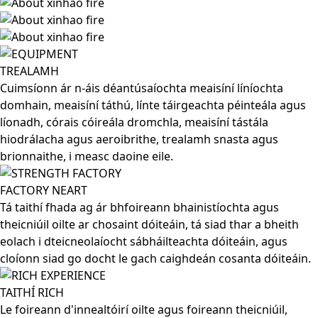
TREALAMH
Cuimsíonn ár n-áis déantúsaíochta meaisíní líníochta
domhain, meaisíní táthú, línte táirgeachta péinteála agus
líonadh, córais cóireála dromchla, meaisíní tástála
hiodrálacha agus aeroibrithe, trealamh snasta agus
brionnaithe, i measc daoine eile.
FACTORY NEART
Tá taithí fhada ag ár bhfoireann bhainistíochta agus
theicniúil oilte ar chosaint dóiteáin, tá siad thar a bheith
eolach i dteicneolaíocht sábháilteachta dóiteáin, agus
cloíonn siad go docht le gach caighdeán cosanta dóiteáin.
TAITHÍ RICH
Le foireann d'innealtóirí oilte agus foireann theicniúil,