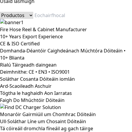
Úsáid lasmuigh
Fire Hose Reel & Cabinet Manufacturer
10+ Years Export Experience
CE & ISO Certified
Domhanda-Déantóir Caighdeánach Múchtóra Dóiteáin •
10+ Blianta
Rialú Táirgeadh daingean
Deimhnithe: CE • EN3 • ISO9001
Soláthar Cosanta Dóiteáin iomlán
Ard-Scaoileadh Aschuir
Tógtha le haghaidh Aon Iarratas
Faigh Do Mhúchtóir Dóiteáin
Monaróir Gairmiúil um Chomhrac Dóiteáin
Ull-Soláthar Líne um Chosaint Dóiteáin
Tá cóireáil dromchla fíneáil ag gach táirge