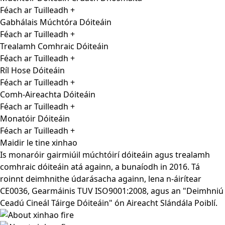
Féach ar Tuilleadh +
Gabhálais Múchtóra Dóiteáin
Féach ar Tuilleadh +
Trealamh Comhraic Dóiteáin
Féach ar Tuilleadh +
Ríl Hose Dóiteáin
Féach ar Tuilleadh +
Comh-Aireachta Dóiteáin
Féach ar Tuilleadh +
Monatóir Dóiteáin
Féach ar Tuilleadh +
Maidir le tine xinhao
Is monaróir gairmiúil múchtóirí dóiteáin agus trealamh
comhraic dóiteáin atá againn, a bunaíodh in 2016. Tá
roinnt deimhnithe údarásacha againn, lena n-áirítear
CE0036, Gearmáinis TUV ISO9001:2008, agus an "Deimhniú
Ceadú Cineál Táirge Dóiteáin" ón Aireacht Slándála Poiblí.