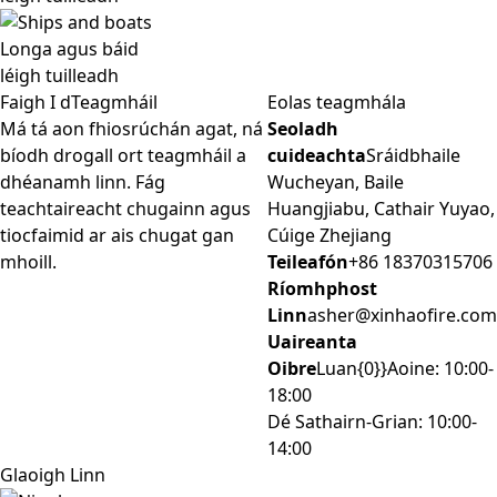
Longa agus báid
léigh tuilleadh
Faigh I dTeagmháil
Eolas teagmhála
Má tá aon fhiosrúchán agat, ná
Seoladh
bíodh drogall ort teagmháil a
cuideachta
Sráidbhaile
dhéanamh linn. Fág
Wucheyan, Baile
teachtaireacht chugainn agus
Huangjiabu, Cathair Yuyao,
tiocfaimid ar ais chugat gan
Cúige Zhejiang
mhoill.
Teileafón
+86 18370315706
Ríomhphost
Linn
asher@xinhaofire.com
Uaireanta
Oibre
Luan{0}}Aoine: 10:00-
18:00
Dé Sathairn-Grian: 10:00-
14:00
Glaoigh Linn