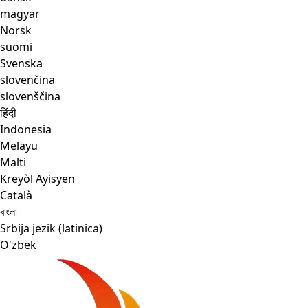
magyar
Norsk
suomi
Svenska
slovenčina
slovenščina
हिंदी
Indonesia
Melayu
Malti
Kreyòl Ayisyen
Català
বাংলা
Srbija jezik (latinica)
O'zbek