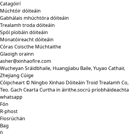
Catagóirí
Múchtóir dóiteáin
Gabhálais mhúchtóra dóiteáin
Trealamh troda dóiteáin
Spól píobáin dóiteáin
Monatóireacht dóiteáin
Córas Coiscthe Múchtaithe
Glaoigh orainn
asher@xinhaofire.com
Wucheyan Sráidbhaile, Huangjiabu Baile, Yuyao Cathair,
Zhejiang Cúige
Cóipcheart © Ningbo Xinhao Dóiteáin Troid Trealamh Co,
Teo. Gach Cearta Curtha in áirithe.
socrú príobháideachta
whatsapp
Fón
R-phost
Fiosrúchán
Bag
0