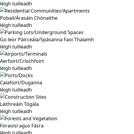
léigh tuilleadh
Pobail/Árasáin Chónaithe
léigh tuilleadh
Go leor Páirceála/Spásanna Faoi Thalamh
léigh tuilleadh
Aerfoirt/Críochfoirt
léigh tuilleadh
Calafoirt/Duganna
léigh tuilleadh
Láithreáin Tógála
léigh tuilleadh
Foraoisí agus Fásra
léigh tuilleadh