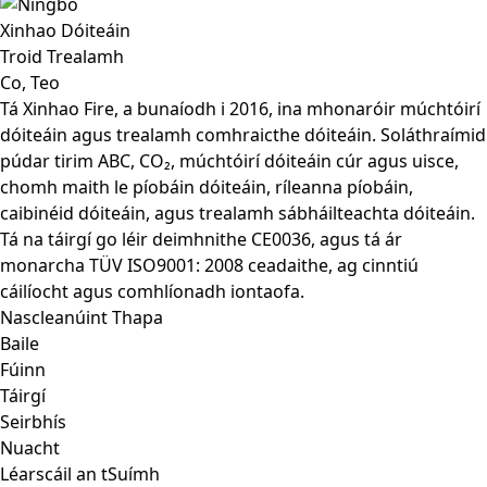
Tá Xinhao Fire, a bunaíodh i 2016, ina mhonaróir múchtóirí
dóiteáin agus trealamh comhraicthe dóiteáin. Soláthraímid
púdar tirim ABC, CO₂, múchtóirí dóiteáin cúr agus uisce,
chomh maith le píobáin dóiteáin, ríleanna píobáin,
caibinéid dóiteáin, agus trealamh sábháilteachta dóiteáin.
Tá na táirgí go léir deimhnithe CE0036, agus tá ár
monarcha TÜV ISO9001: 2008 ceadaithe, ag cinntiú
cáilíocht agus comhlíonadh iontaofa.
Nascleanúint Thapa
Baile
Fúinn
Táirgí
Seirbhís
Nuacht
Léarscáil an tSuímh