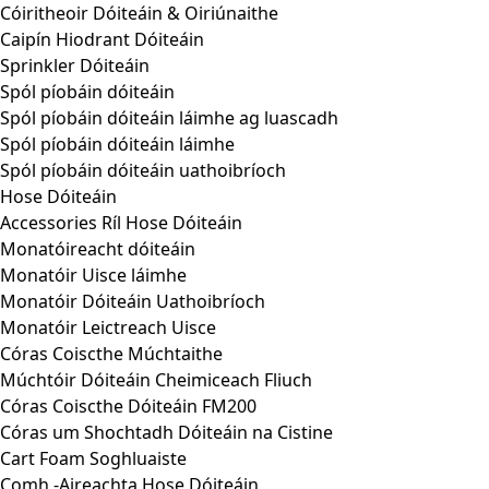
Cóiritheoir Dóiteáin & Oiriúnaithe
Caipín Hiodrant Dóiteáin
Sprinkler Dóiteáin
Spól píobáin dóiteáin
Spól píobáin dóiteáin láimhe ag luascadh
Spól píobáin dóiteáin láimhe
Spól píobáin dóiteáin uathoibríoch
Hose Dóiteáin
Accessories Ríl Hose Dóiteáin
Monatóireacht dóiteáin
Monatóir Uisce láimhe
Monatóir Dóiteáin Uathoibríoch
Monatóir Leictreach Uisce
Córas Coiscthe Múchtaithe
Múchtóir Dóiteáin Cheimiceach Fliuch
Córas Coiscthe Dóiteáin FM200
Córas um Shochtadh Dóiteáin na Cistine
Cart Foam Soghluaiste
Comh -Aireachta Hose Dóiteáin