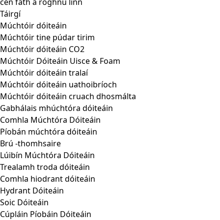
cén fáth a roghnú linn
Táirgí
Múchtóir dóiteáin
Múchtóir tine púdar tirim
Múchtóir dóiteáin CO2
Múchtóir Dóiteáin Uisce & Foam
Múchtóir dóiteáin tralaí
Múchtóir dóiteáin uathoibríoch
Múchtóir dóiteáin cruach dhosmálta
Gabhálais mhúchtóra dóiteáin
Comhla Múchtóra Dóiteáin
Píobán múchtóra dóiteáin
Brú -thomhsaire
Lúibín Múchtóra Dóiteáin
Trealamh troda dóiteáin
Comhla hiodrant dóiteáin
Hydrant Dóiteáin
Soic Dóiteáin
Cúpláin Píobáin Dóiteáin